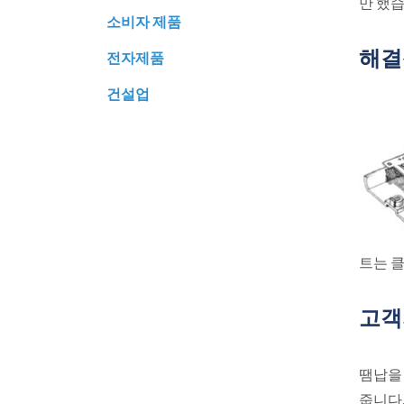
만 했습
소비자 제품
해결
전자제품
건설업
트는 
고객
땜납을
줍니다