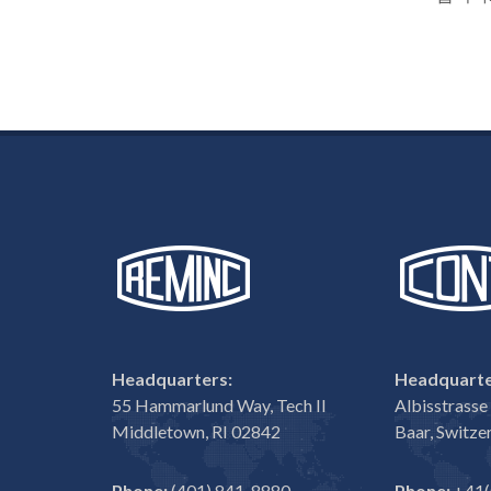
Headquarters:
Headquarte
55 Hammarlund Way, Tech II
Albisstrass
Middletown, RI 02842
Baar, Switze
Phone:
(401) 841-8880
Phone:
+41(