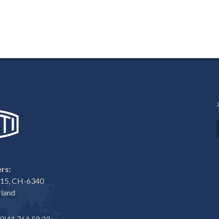
rs:
e 15, CH-6340
rland
0)41 761 58 22