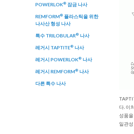
®
POWERLOK
잠금 나사
®
REMFORM
플라스틱을 위한
나사산 형성 나사
®
특수 TRILOBULAR
나사
®
레거시 TAPTITE
나사
®
레거시 POWERLOK
나사
®
레거시 REMFORM
나사
다른 특수 나사
TAPTI
다. 이
성품을
일관성 