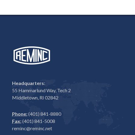
Headquarters:
55 Hammarlund Way, Tech 2
Middletown, RI 02842
Phone:
(401) 841-8880
Fax:
(401) 841-5008
reminc@reminc.net