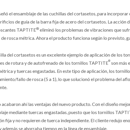
señó el ensamblaje de las cuchillas del cortasetos, para incorpora
orificios de guía de la barra fija de acero del cortasetos. La acción 
®
oscantes TAPTITE
eliminó los problemas de vibraciones que sufrí
 de rosca métrica. Ahora el producto funciona según lo previsto, g
illa del cortasetos es un excelente ejemplo de aplicación de los 
®
es de rotura y de autofrenado de los tornillos TAPTITE
son más el
étrica y tuercas engastadas. En este tipo de aplicación, los torni
miento/fallo de rosca (5 a 1), lo que solucionó el problema del af
nte.
 acabaron ahí las ventajas del nuevo producto. Con el diseño mejo
laje mediante tuercas engastadas, puesto que los tornillos TAPT
ón fija y no requieren de tuerca independiente. El cliente redujo
y además se ahorraba tiempo en la línea de ensamblaje.