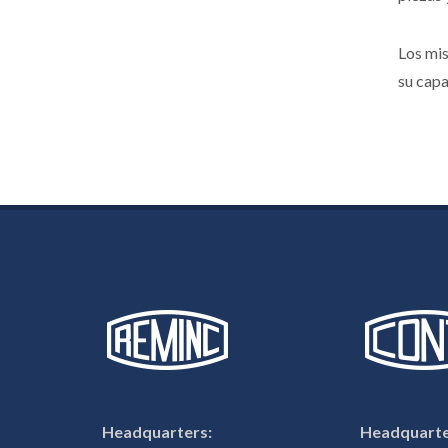
Los mi
su capa
Headquarters:
Headquarte