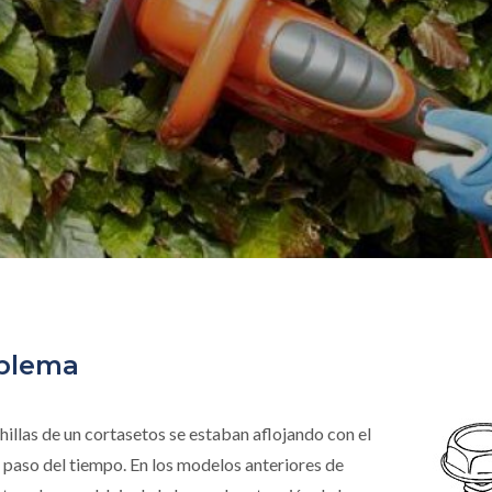
blema
hillas de un cortasetos se estaban aflojando con el
l paso del tiempo. En los modelos anteriores de