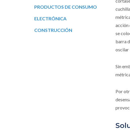
cortase
PRODUCTOS DE CONSUMO
cuchill
métrica
ELECTRÓNICA
acción 
CONSTRUCCIÓN
se colo
barra d
oscilar
Sin emb
métrica
Por otr
desensa
provoca
Sol