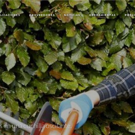
LICACIONES
PROVEEDORES
NOTICIAS
HERRAMIENTAS
PREG
 en una cuchilla oscilante.