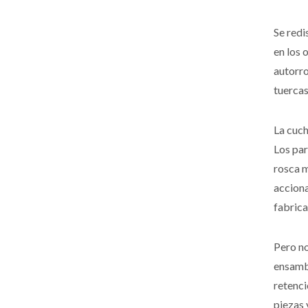
Se redi
en los 
autorr
tuercas
La cuch
Los par
rosca m
acciona
fabrica
Pero no
ensamb
retenci
piezas 