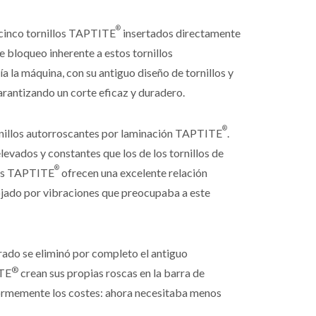
®
r cinco tornillos TAPTITE
insertados directamente
de bloqueo inherente a estos tornillos
a la máquina, con su antiguo diseño de tornillos y
arantizando un corte eficaz y duradero.
®
tornillos autorroscantes por laminación TAPTITE
.
evados y constantes que los de los tornillos de
®
llos TAPTITE
ofrecen una excelente relación
lojado por vibraciones que preocupaba a este
rado se eliminó por completo el antiguo
®
ITE
crean sus propias roscas en la barra de
 enormemente los costes: ahora necesitaba menos