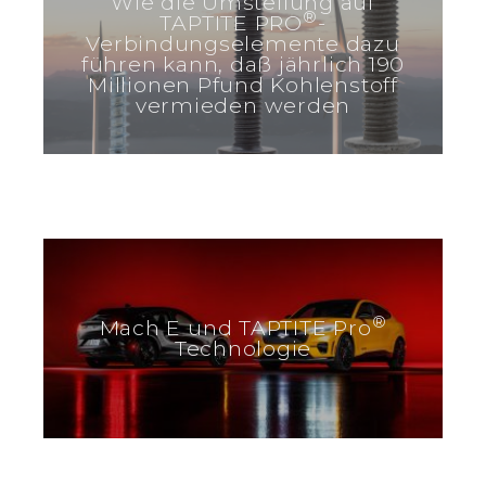
Wie die Umstellung auf
®
TAPTITE PRO
-
Verbindungselemente dazu
führen kann, daß jährlich 190
Millionen Pfund Kohlenstoff
vermieden werden
®
Mach E und TAPTITE Pro
Technologie