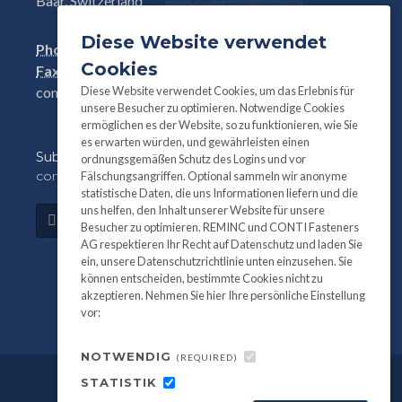
Baar, Switzerland
Diese Website verwendet
Phone:
+41(0)41 761 58 22
Cookies
Fax:
+41(0)41 761 30 18
Diese Website verwendet Cookies, um das Erlebnis für
conti@contifasteners.ch
unsere Besucher zu optimieren. Notwendige Cookies
ermöglichen es der Website, so zu funktionieren, wie Sie
es erwarten würden, und gewährleisten einen
Subscribe
to our newsletter for product and
ordnungsgemäßen Schutz des Logins und vor
company information:
Fälschungsangriffen. Optional sammeln wir anonyme
statistische Daten, die uns Informationen liefern und die
uns helfen, den Inhalt unserer Website für unsere
Subscribe
Besucher zu optimieren. REMINC und CONTI Fasteners
AG respektieren Ihr Recht auf Datenschutz und laden Sie
ein, unsere Datenschutzrichtlinie unten einzusehen. Sie
können entscheiden, bestimmte Cookies nicht zu
akzeptieren. Nehmen Sie hier Ihre persönliche Einstellung
vor:
NOTWENDIG
(REQUIRED)
STATISTIK
©
All information and photography
2026