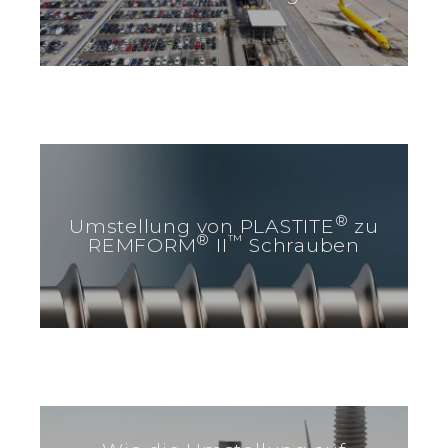
®
Umstellung von PLASTITE
zu
®
™
REMFORM
II
Schrauben