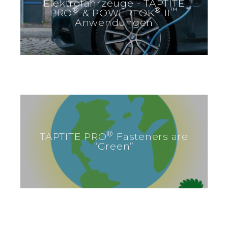
Elektrofahrzeuge - TAPTITE
®
®
™
PRO
& POWERLOK
II
Anwendungen
®
TAPTITE PRO
Fasteners are
“Green”