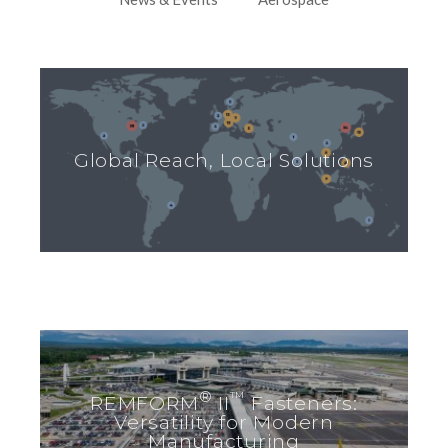
Global Reach, Local Solutions
®
™
REMFORM
II
Fasteners:
Versatility for Modern
Manufacturing