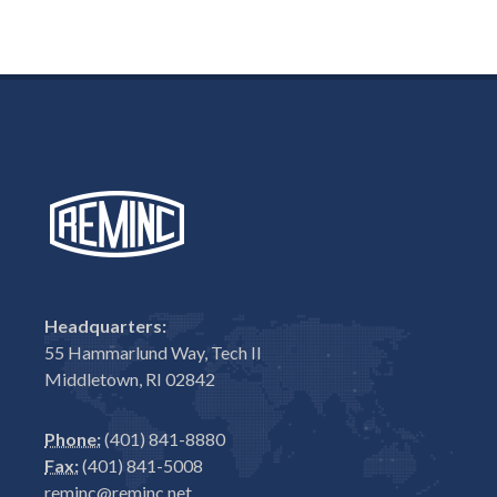
Headquarters:
55 Hammarlund Way, Tech II
Middletown, RI 02842
Phone:
(401) 841-8880
Fax:
(401) 841-5008
reminc@reminc.net