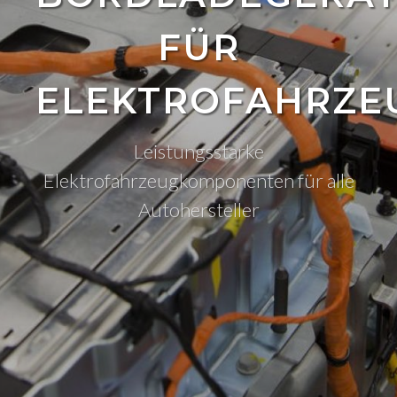
FÜR
ELEKTROFAHRZE
Leistungsstarke
Elektrofahrzeugkomponenten für alle
Autohersteller