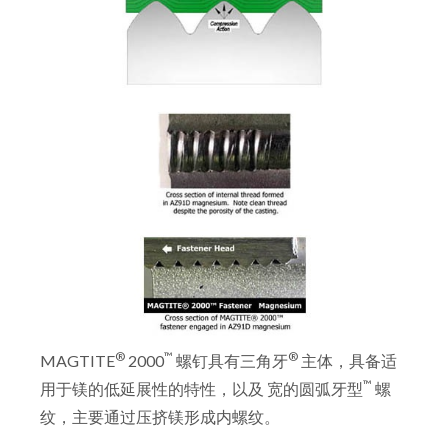
®
™
®
MAGTITE
2000
螺钉具有三角牙
主体，具备适
™
用于镁的低延展性的特性，以及 宽的圆弧牙型
螺
纹，主要通过压挤镁形成内螺纹。