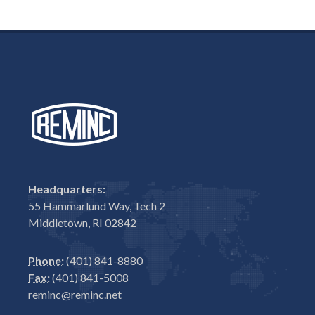
Headquarters:
55 Hammarlund Way, Tech 2
Middletown, RI 02842
Phone:
(401) 841-8880
Fax:
(401) 841-5008
reminc@reminc.net