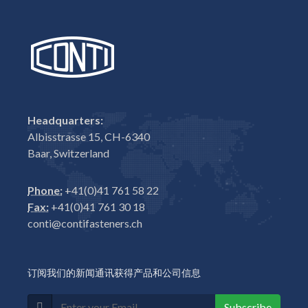
Headquarters:
Albisstrasse 15, CH-6340
Baar, Switzerland
Phone:
+41(0)41 761 58 22
Fax:
+41(0)41 761 30 18
conti@contifasteners.ch
订阅我们的新闻通讯获得产品和公司信息
Subscribe