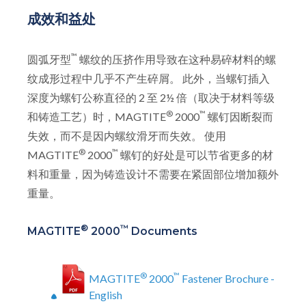
成效和益处
™
圆弧牙型
螺纹的压挤作用导致在这种易碎材料的螺
纹成形过程中几乎不产生碎屑。 此外，当螺钉插入
深度为螺钉公称直径的 2 至 2½ 倍（取决于材料等级
®
™
和铸造工艺）时，MAGTITE
2000
螺钉因断裂而
失效，而不是因内螺纹滑牙而失效。 使用
®
™
MAGTITE
2000
螺钉的好处是可以节省更多的材
料和重量，因为铸造设计不需要在紧固部位增加额外
重量。
®
™
MAGTITE
2000
Documents
®
™
MAGTITE
2000
Fastener Brochure -
English