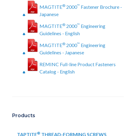
®
™
MAGTITE
2000
Fastener Brochure -
Japanese
®
™
MAGTITE
2000
Engineering
Guidelines - English
®
™
MAGTITE
2000
Engineering
Guidelines - Japanese
REMINC Full-line Product Fasteners
Catalog - English
Products
®
TAPTITE
THREAD-FORMING SCREWS